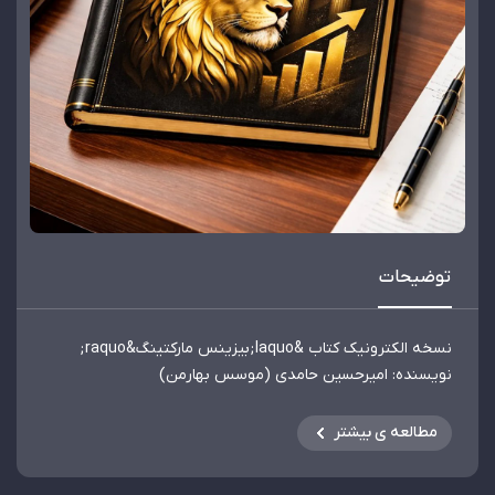
توضیحات
نسخه الکترونیک کتاب &laquo;بیزینس مارکتینگ&raquo;
نویسنده: امیرحسین حامدی (موسس بهارمن)
نقشه راه کاملاً بومی و تجربی برای افزایش فروش در بازار ایران.
مطالعه ی بیشتر
شامل 13 فصل کاربردی (سوشال مدیا و... ، سیستم‌سازی و 200
تکنیک فروش).